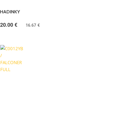
HADINKY
20.00
€
(
16.67
€
bez DPH)