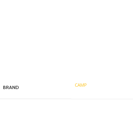
Parametre:
Záručná doba: 2 roky
Hmotnosť: 1400 g
Materiál:
Hliníková zliatina
CAMP
BRAND