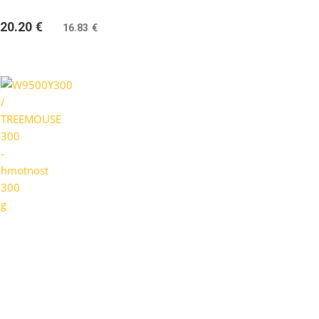
20.20
€
(
16.83
€
bez DPH)