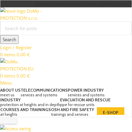
TRAINING CENTER
CERTIFICATES
WE SUPPORT
CONTACT
Search
Login / Register
0
items
0.00
€
0
items
0.00
€
Menu
ABOUT US
TELECOMMUNICATIONS
POWER INDUSTRY
meet us
services and systems
services and systems
INDUSTRY
EVACUATION AND RESCUE
protection at heights and in depth
ppe for rescue units
COURSES AND TRAININGS
OSH AND FIRE SAFETY
E-SHOP
at heights
trainings and services
Sold out