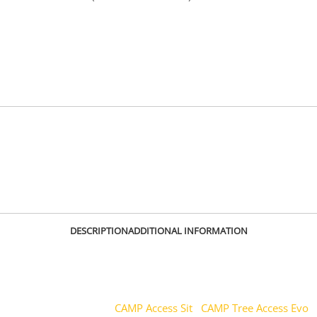
OUT OF STOCK
SKU:
1963
DESCRIPTION
ADDITIONAL INFORMATION
Access Swing je ľahké sedadlo z tuhej hliníkovej zliatiny, ktoré je
z hornej strany polstrované plyšom. Je prispôsobené pre dlhé
práce v závese. Sedačka je dizajnovaná pre jednoduché
pripojenie k postrojom
CAMP Access Sit
,
CAMP Tree Access Evo
,