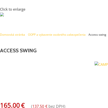
Click to enlarge
Domovská stránka
»
OOPP a vybavenie osobného zabezpečenia
»
Access swing
ACCESS SWING
Ľahká sedačka z tuhej hliníkovej zliatiny dizajnovaná pre dlhšie
sedenie pri práci vo výške.
165.00
€
(
137.50
€
bez DPH)