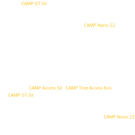
CAMP GT,
CAMP GT Sit
, CAMP GT Turbo aj CAMP Acecss ANSI, a
to pomocou spôn Sicura. Možno ho tiež pripojiť ku všetkým
postrojom s certifikáciou EN 813 k prednému pripevňovaciemu
bodu, pomocou 2 karabín (odporúčame
CAMP Nano 22
).
Súčasťou sedačky je karabína, ktorou možno sedačku pripojiť k
podporovanému sedáku, pri jej nepoužívaní.
Vlastnosti:
Pracovná sedačka
Tuhá hliníková zliatina
Materiálové pútka
Kompatibilné
CAMP Access Sit
,
CAMP Tree Access Evo
, CAMP
GT,
CAMP GT Sit
, CAMP GT Turbo aj CAMP Acecss ANSI,
pomocou spôn Sicura
Možné pripojiť aj k iným postrojom s certifikáciou EN 813
pomocou upevňovacieho bodu a 2 karabín (napr.
CAMP Nano 22
)
Použitie:
Arboristika, lanový prístup