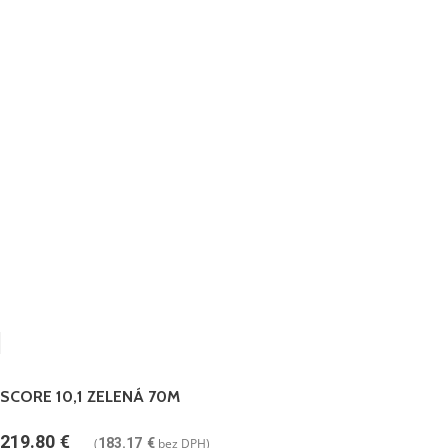
SCORE 10,1 ZELENÁ 70M
219.80
€
(
183.17
€
bez DPH)