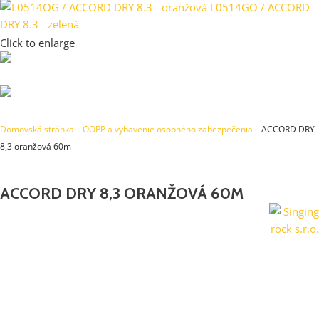
Click to enlarge
Domovská stránka
»
OOPP a vybavenie osobného zabezpečenia
»
ACCORD DRY
8,3 oranžová 60m
ACCORD DRY 8,3 ORANŽOVÁ 60M
Poloviční i dvojité dynamické lano / voděodolné / hmotnost 43
g/m / počet pádů 15 (dvojité), 5 (poloviční) / TEFLON úprava