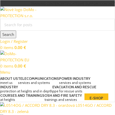
TRAINING CENTER
CERTIFICATES
WE SUPPORT
CONTACT
Search
Login / Register
0
items
0.00
€
0
items
0.00
€
Menu
ABOUT US
TELECOMMUNICATIONS
POWER INDUSTRY
meet us
services and systems
services and systems
INDUSTRY
EVACUATION AND RESCUE
protection at heights and in depth
ppe for rescue units
COURSES AND TRAININGS
OSH AND FIRE SAFETY
E-SHOP
at heights
trainings and services