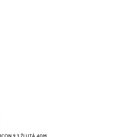
ICON 9,3 ŽLUTÁ 40M