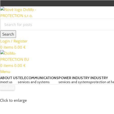
Search
Login / Register
0
items
0.00
€
0
items
0.00
€
Menu
ABOUT US
TELECOMMUNICATIONS
POWER INDUSTRY
INDUSTRY
meet us
services and systems
services and systems
protection at h
Sold out
Click to enlarge