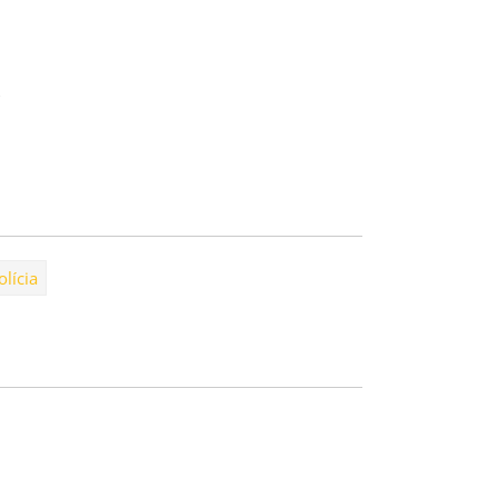
ost 30 kN / průtah 2% / Ultrasonic
)
olícia