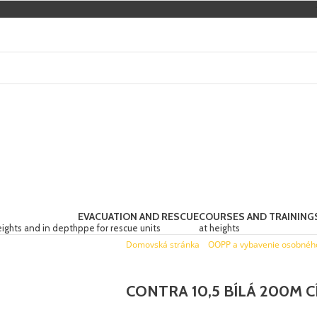
EVACUATION AND RESCUE
COURSES AND TRAINING
eights and in depth
ppe for rescue units
at heights
Domovská stránka
»
OOPP a vybavenie osobnéh
CONTRA 10,5 BÍLÁ 200M C