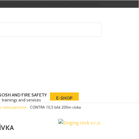
TRAINING CENTER
CERTIFICATES
WE SUPPORT
CONTACT
S
OSH AND FIRE SAFETY
E-SHOP
trainings and services
o zabezpečenia
»
CONTRA 10,5 bílá 200m cívka
ÍVKA