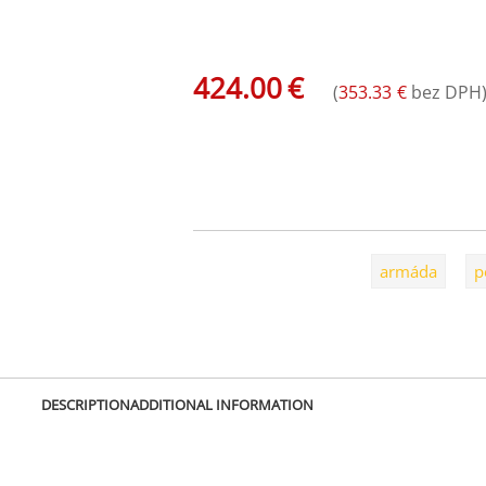
Statické lano / hmotnost 69 g/m / pevn
424.00
€
(
353.33
€
bez DPH
OUT OF STOCK
SKU:
L0261WX20
Tags:
armáda
,
p
DESCRIPTION
ADDITIONAL INFORMATION