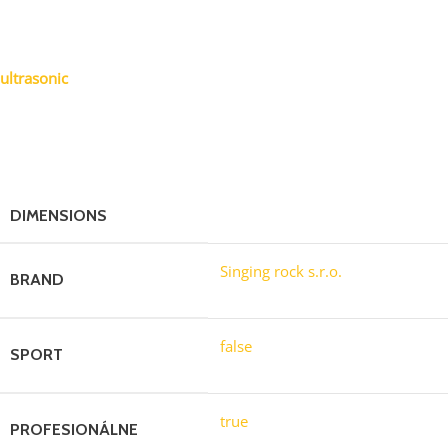
lano typu A – určené pro záchranu zraněných, manipulaci s před
splňuje náročné požadavky záchranářů, hasičů, výškových special
ultrasonic
zakončení konců lana
DIMENSIONS
30-80100100200 cm
Singing rock s.r.o.
BRAND
false
SPORT
true
PROFESIONÁLNE