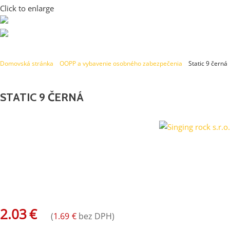
Click to enlarge
Domovská stránka
»
OOPP a vybavenie osobného zabezpečenia
»
Static 9 černá
STATIC 9 ČERNÁ
Statické lano / hmotnost 54 g/m / pevnost 24,4 kN / průtah 3,3
% / Ultrasonic
2.03
€
(
1.69
€
bez DPH)