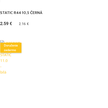
STATIC R44 10,5 ČERNÁ
2.59
€
(
2.16
€
bez DPH)
Doručenie
zadarmo