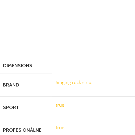
L0220
BB
– černá
(
poznámka
: produktový kód lana na cívce je L022
1
*)
DIMENSIONS
30-80100100200 cm
Singing rock s.r.o.
BRAND
true
SPORT
true
PROFESIONÁLNE