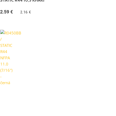
STATIC R44 10,5 KHAKI
2.59
€
(
2.16
€
bez DPH)