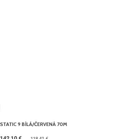
STATIC 9 BÍLÁ/ČERVENÁ 70M
142.10
€
(
118.42
€
bez DPH)