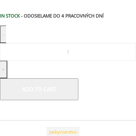
IN STOCK
- ODOSIELAME DO 4 PRACOVNÝCH DNÍ
ADD TO CART
SKU:
L0220BB00
Tag:
Jaskyniarstvo