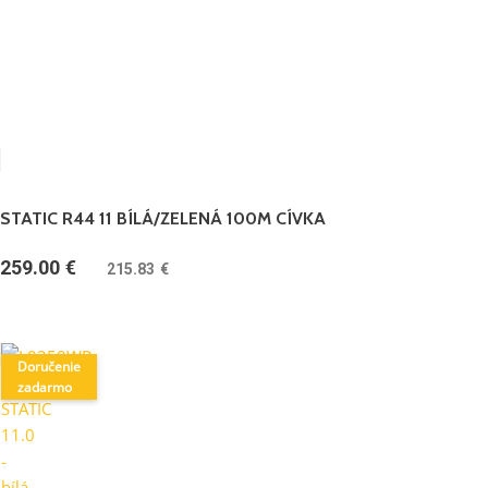
STATIC R44 11 BÍLÁ/ZELENÁ 100M CÍVKA
259.00
€
(
215.83
€
bez DPH)
Doručenie
zadarmo