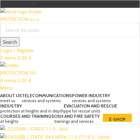
TRAINING CENTER
CERTIFICATES
WE SUPPORT
CONTACT
Search
Login / Register
0
items
0.00
€
0
items
0.00
€
Menu
ABOUT US
TELECOMMUNICATIONS
POWER INDUSTRY
meet us
services and systems
services and systems
INDUSTRY
EVACUATION AND RESCUE
protection at heights and in depth
ppe for rescue units
COURSES AND TRAININGS
OSH AND FIRE SAFETY
E-SHOP
at heights
trainings and services