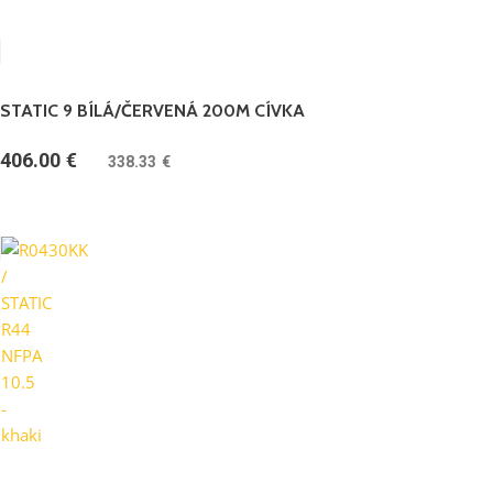
STATIC 9 BÍLÁ/ČERVENÁ 200M CÍVKA
406.00
€
(
338.33
€
bez DPH)