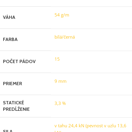
54 g/m
VÁHA
bílá/černá
FARBA
15
POČET PÁDOV
9 mm
PRIEMER
STATICKÉ
3,3 %
PREDĹŽENIE
v tahu 24,4 kN (pevnost v uzlu 13,6
SILA