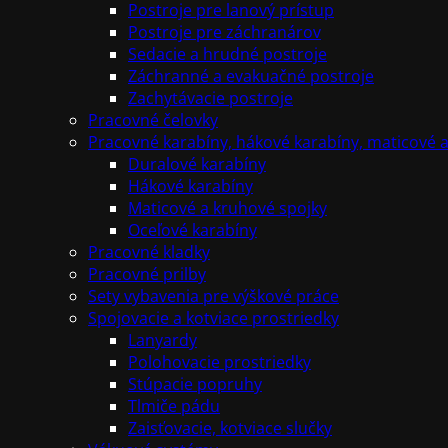
Postroje pre lanový prístup
Postroje pre záchranárov
Sedacie a hrudné postroje
Záchranné a evakuačné postroje
Zachytávacie postroje
Pracovné čelovky
Pracovné karabíny, hákové karabíny, maticové 
Duralové karabíny
Hákové karabíny
Maticové a kruhové spojky
Oceľové karabíny
Pracovné kladky
Pracovné prilby
Sety vybavenia pre výškové práce
Spojovacie a kotviace prostriedky
Lanyardy
Polohovacie prostriedky
Stúpacie popruhy
Tlmiče pádu
Zaisťovacie, kotviace slučky