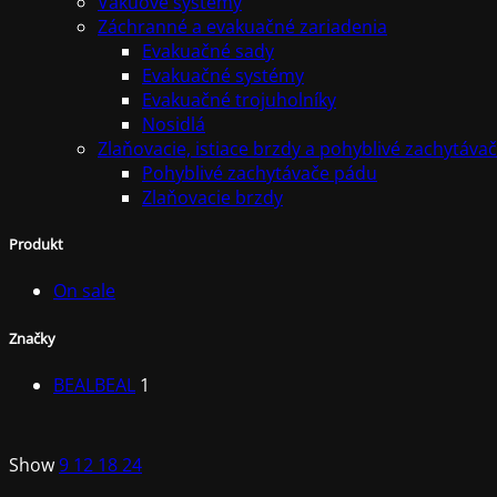
Vákuové systémy
Záchranné a evakuačné zariadenia
Evakuačné sady
Evakuačné systémy
Evakuačné trojuholníky
Nosidlá
Zlaňovacie, istiace brzdy a pohyblivé zachytáva
Pohyblivé zachytávače pádu
Zlaňovacie brzdy
Produkt
On sale
Značky
BEAL
BEAL
1
Show
9
12
18
24