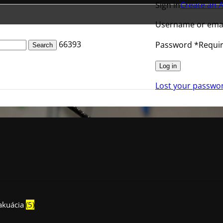
Sign in
Create an 
Username or ema
66393
Password
*
Requi
Search
Log in
a vodných elektrární
Lost your passwo
vakuácia
(5)