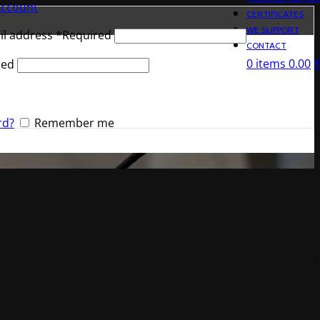
Account
CERTIFICATES
WE SUPPORT
il address
*
Required
CONTACT
0
items
0.00
red
rd?
Remember me