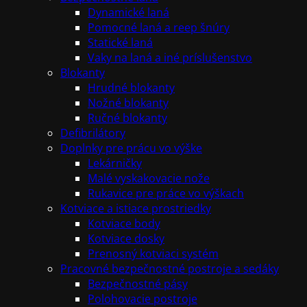
Dynamické laná
Pomocné laná a reep šnúry
Statické laná
Vaky na laná a iné príslušenstvo
Blokanty
Hrudné blokanty
Nožné blokanty
Ručné blokanty
Defibrilátory
Doplnky pre prácu vo výške
Lekárničky
Malé vyskakovacie nože
Rukavice pre práce vo výškach
Kotviace a istiace prostriedky
Kotviace body
Kotviace dosky
Prenosný kotviaci systém
Pracovné bezpečnostné postroje a sedáky
Bezpečnostné pásy
Polohovacie postroje