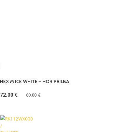
HEX M ICE WHITE – HOR.PŘILBA
72.00
€
(
60.00
€
bez DPH)