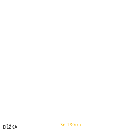
Parametre:
Záručná doba: 2 roky
Hmotnosť: 444 g (pár)
Počet segmentov: 5
Dĺžka po zbalení: 36 cm
Maximálna dĺžka: 130 cm
Priemer palice: 18-14 mm
Priemer košíčkov: 44-83 mm
Materiál:
Karbón
Karbid (hrot)
36-130cm
DĹŽKA