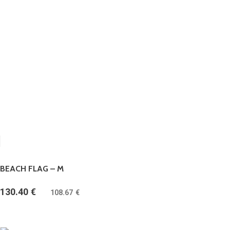
BEACH FLAG – M
130.40
€
(
108.67
€
bez DPH)