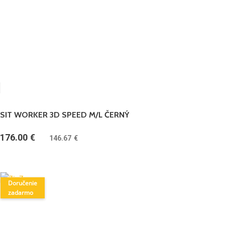
SIT WORKER 3D SPEED M/L ČERNÝ
176.00
€
(
146.67
€
bez DPH)
Doručenie
zadarmo