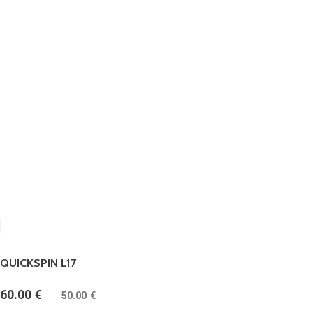
QUICKSPIN L17
60.00
€
(
50.00
€
bez DPH)