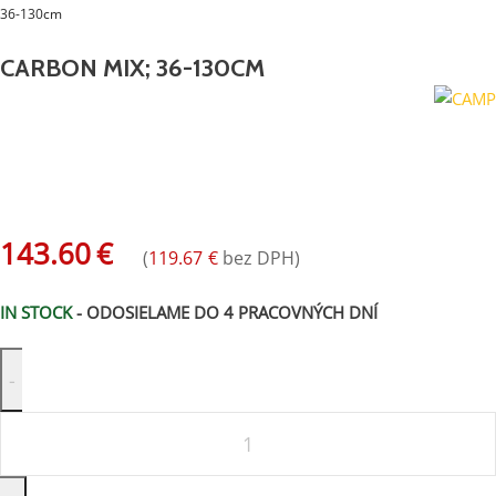
36-130cm
CARBON MIX; 36-130CM
Všestranné 5-dielne teleskopické palice kombinujúce prednosti
hliníka a karbónu.
143.60
€
(
119.67
€
bez DPH)
IN STOCK
- ODOSIELAME DO 4 PRACOVNÝCH DNÍ