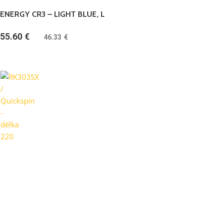
ENERGY CR3 – LIGHT BLUE, L
55.60
€
(
46.33
€
bez DPH)