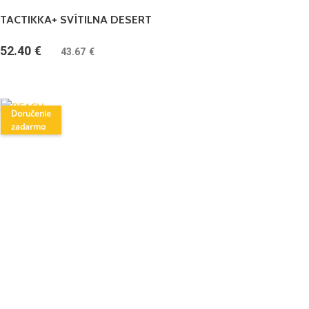
TACTIKKA+ SVÍTILNA DESERT
52.40
€
(
43.67
€
bez DPH)
Doručenie
zadarmo