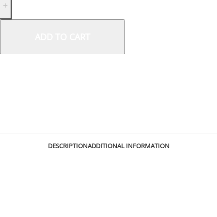
ADD TO CART
SKU:
2623
DESCRIPTION
ADDITIONAL INFORMATION
Všestranné 5-dielne teleskopické palice, ktoré kombinujú výhody
tuhosti a hmotnosti karbónu s odolnosťou hliníkovej zliatiny v
spojovacích častiach. Obrovskou výhodou palíc je maximálna
skladnosť, pretože sa dajú zložiť do dĺžky iba 36 cm! Palice CAMP
Carbon Mix sú vďaka vymeniteľným košíčkom používané tak pri