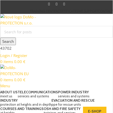
TRAINING CENTER
CERTIFICATES
WE SUPPORT
CONTACT
Search
43702
Login / Register
0
items
0.00
€
0
items
0.00
€
Menu
ABOUT US
TELECOMMUNICATIONS
POWER INDUSTRY
meet us
services and systems
services and systems
INDUSTRY
EVACUATION AND RESCUE
protection at heights and in depth
ppe for rescue units
COURSES AND TRAININGS
OSH AND FIRE SAFETY
E-SHOP
at heights
trainings and services