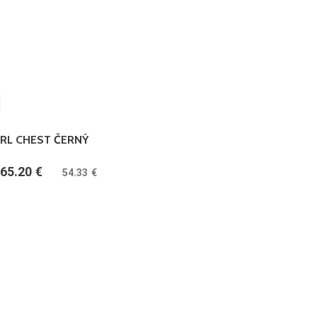
RL CHEST ČERNÝ
65.20
€
(
54.33
€
bez DPH)