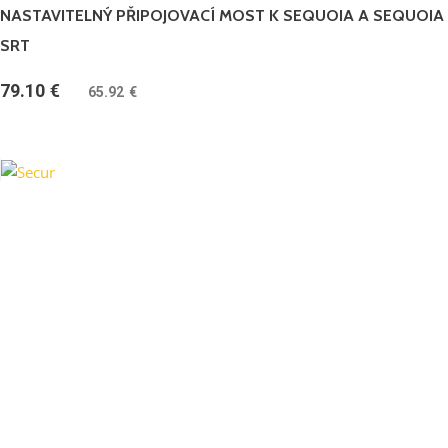
NASTAVITELNÝ PŘIPOJOVACÍ MOST K SEQUOIA A SEQUOIA
SRT
79.10
€
(
65.92
€
bez DPH)