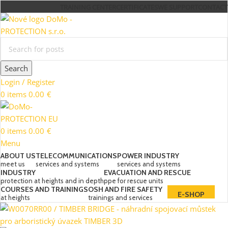
TRAINING CENTER
CERTIFICATES
WE SUPPORT
CONTACT
Search
Login / Register
0
items
0.00
€
0
items
0.00
€
Menu
ABOUT US
TELECOMMUNICATIONS
POWER INDUSTRY
meet us
services and systems
services and systems
INDUSTRY
EVACUATION AND RESCUE
protection at heights and in depth
ppe for rescue units
COURSES AND TRAININGS
OSH AND FIRE SAFETY
E-SHOP
at heights
trainings and services