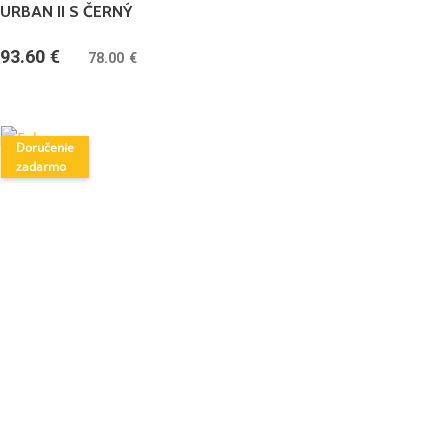
URBAN II S ČERNÝ
93.60
€
(
78.00
€
bez DPH)
Doručenie
zadarmo