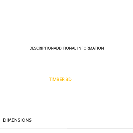
SKU:
W0070RR00
DESCRIPTION
ADDITIONAL INFORMATION
TIMBER BRIDGE / W0070RR00
Náhradní spojovací můstek
pro arboristické úvazky
TIMBER 3D
(a TIMBER II)
DIMENSIONS
20 × 325 cm