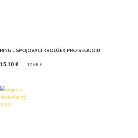
RING L SPOJOVACÍ KROUŽEK PRO SEQUOIU
15.10
€
(
12.58
€
bez DPH)