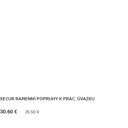
SECUR RAMENNÍ POPRUHY K PRAC. ÚVAZKU
30.60
€
(
25.50
€
bez DPH)